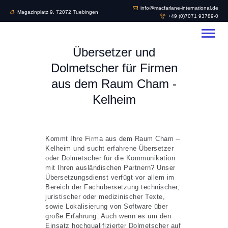
info@macfarlane-international.de
Magazinplatz 9, 72072 Tuebingen
+49 (0)7071 93789-0
Macfarlane International Business
Services
Übersetzer und
Ihr Partner für Sprachendienste
Dolmetscher für Firmen
aus dem Raum Cham -
UNSER
Kelheim
ÜBERSETZUNGSBÜRO
UNSER TEAM
KONTAKT/IMPRESSUM
Kommt Ihre Firma aus dem Raum Cham –
Kelheim und sucht erfahrene Übersetzer
oder Dolmetscher für die Kommunikation
mit Ihren ausländischen Partnern? Unser
Übersetzungsdienst verfügt vor allem im
Bereich der Fachübersetzung technischer,
juristischer oder medizinischer Texte,
sowie Lokalisierung von Software über
große Erfahrung. Auch wenn es um den
Einsatz hochqualifizierter Dolmetscher auf