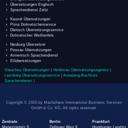
f
Übersetzungen Englisch
i
Sprachendienst Zeitz
e
l
Kassel Übersetzungen
d
Pirna Dolmetscherservice
e
Dänisch Übersetzungsservice
m
Dolmetscher Weißenfels
p
t
Neuburg Übersetzer
y
Passau Übersetzungen
.
Armenisch Sprachendienst
Eilübersetzungen
Glauchau Übersetzungen
|
Heidenau Übersetzungsagentur
|
Leonberg Übersetzungsservice
|
Annaberg-Buchholz
Sprachendienst
|
Copyright ©
2026 by Macfarlane International Business Services
GmbH & Co. KG. All rights reserved.
Zentrale
Berlin
Frankfurt
Magazinplatz 9
Zellinger Weg 9
Homburger Landstr.